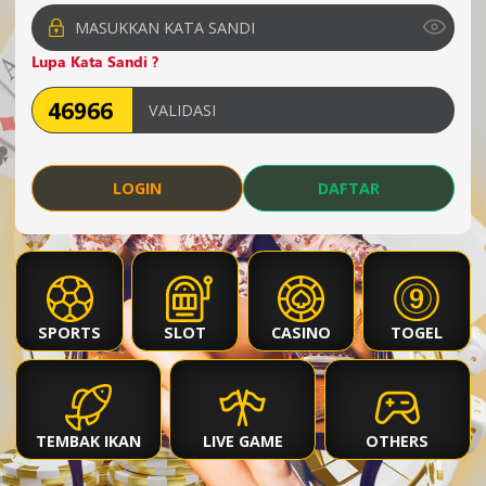
Lupa Kata Sandi ?
9
7
7
5
MAGNUM45
05 Aug 2026
Periode
:
MG45
-
2497
9
2
6
3
SINGAPORE 77
LOGIN
DAFTAR
05 Aug 2026
Periode
:
SGP77
-
2287
8
2
0
2
INDIA
05 Aug 2026
Periode
:
ID
-
2340
SPORTS
SLOT
CASINO
TOGEL
0
0
3
2
THAILAND
05 Aug 2026
Periode
:
TH
-
2334
TEMBAK IKAN
LIVE GAME
OTHERS
4
2
4
5
HONGKONG