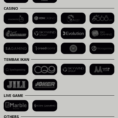
CASINO
TEMBAK IKAN
LIVE GAME
OTHERS