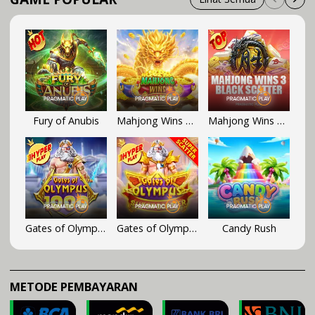
Fury of Anubis
Mahjong Wins Triple Pot
Mahjong Wins 3 - Black Scatter
Gates of Olympus 1000
Gates of Olympus Super Scatter
Candy Rush
METODE PEMBAYARAN