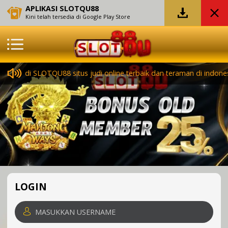
APLIKASI SLOTQU88
Kini telah tersedia di Google Play Store
tang di SLOTQU88 situs judi online terbaik dan teraman di indones
LOGIN