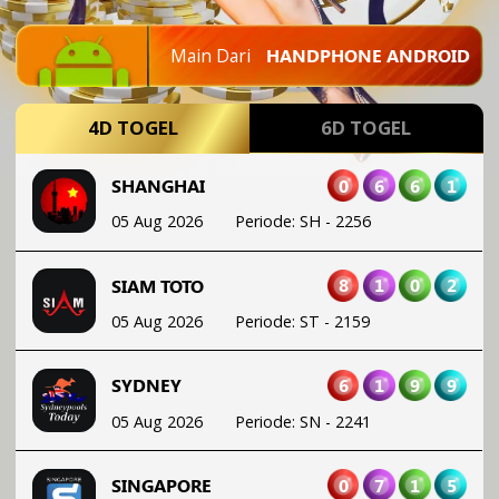
05 Aug 2026
Periode
:
HK
-
2235
Main Dari
HANDPHONE ANDROID
0
6
6
1
SHANGHAI
4D TOGEL
6D TOGEL
05 Aug 2026
Periode
:
SH
-
2256
8
1
0
2
SIAM TOTO
05 Aug 2026
Periode
:
ST
-
2159
6
1
9
9
SYDNEY
05 Aug 2026
Periode
:
SN
-
2241
0
7
1
5
SINGAPORE
05 Aug 2026
Periode
:
SGP
-
1853
8
1
1
7
SAIGON