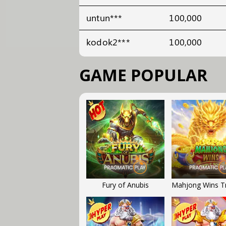
untun***
100,000
kodok2***
100,000
GAME POPULAR
Fury of Anubis