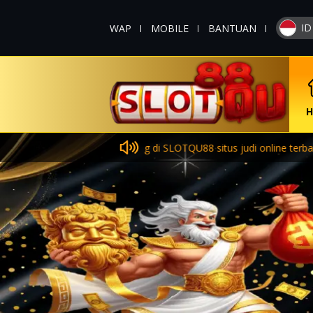
06 Aug 2026
Period
ID
WAP
MOBILE
BANTUAN
SHANGHAI
07 Aug 2026
Period
SIAM TOTO
06 Aug 2026
Period
Selamat datang di SLOTQU88 situs judi online terbaik dan teraman 
SYDNEY
06 Aug 2026
Period
SINGAPORE
06 Aug 2026
Period