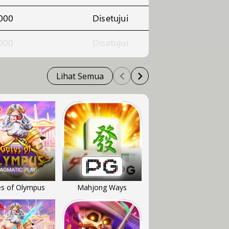
000
Disetujui
000
Disetujui
Lihat Semua
es of Olympus
Mahjong Ways
Mahjong Ways 2