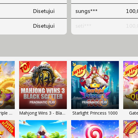
Disetujui
sungs***
100,
Disetujui
seti***
100,
Mahjong Wins Triple Pot
Mahjong Wins 3 - Black Scatter
Starlight Princess 1000
Gat