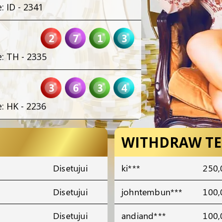
e
:
TH
-
2335
3
6
3
4
e
:
HK
-
2236
5
2
7
8
e
:
SH
-
2258
WITHDRAW TE
Disetujui
ki***
250,
Disetujui
johntembun***
100,
Disetujui
andiand***
100,