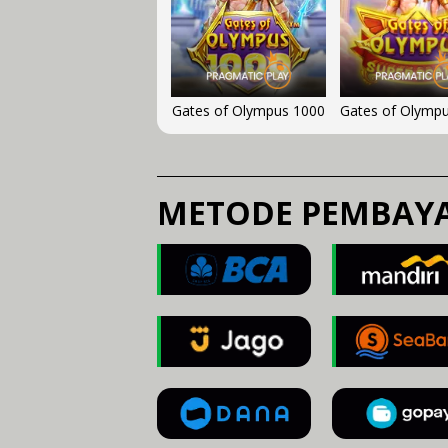
Gates of Olympus 1000
METODE PEMBAY