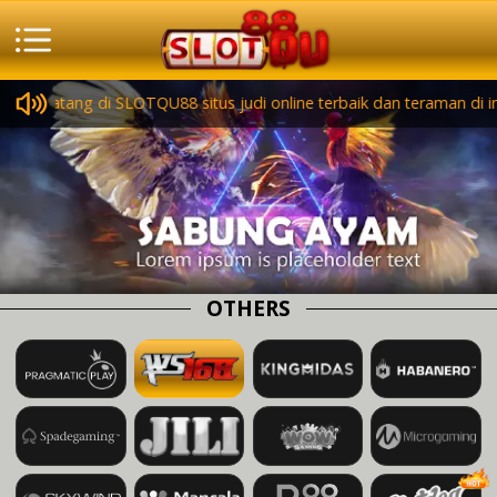
mat datang di SLOTQU88 situs judi online terbaik dan teraman di i
OTHERS