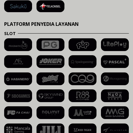
PLATFORM PENYEDIA LAYANAN
SLOT