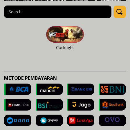
Cockfight
METODE PEMBAYARAN