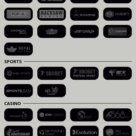
SPORTS
CASINO