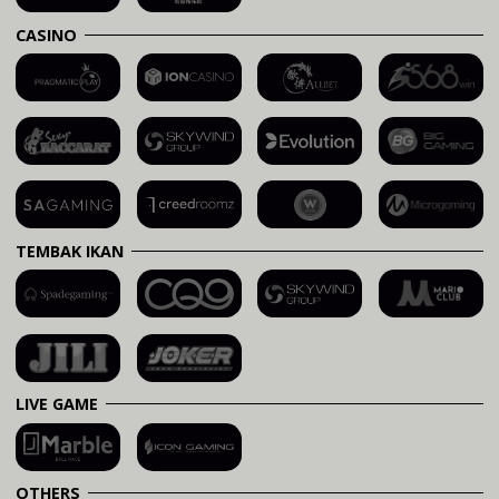
CASINO
TEMBAK IKAN
LIVE GAME
OTHERS