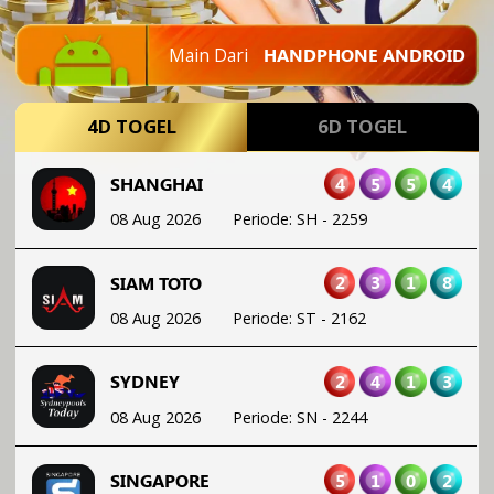
08 Aug 2026
Periode
:
HK
-
2238
Main Dari
HANDPHONE ANDROID
4
5
5
4
SHANGHAI
08 Aug 2026
Periode
:
SH
-
2259
4D TOGEL
6D TOGEL
2
3
1
8
SIAM TOTO
08 Aug 2026
Periode
:
ST
-
2162
2
4
1
3
SYDNEY
08 Aug 2026
Periode
:
SN
-
2244
5
1
0
2
SINGAPORE
08 Aug 2026
Periode
:
SGP
-
1855
7
4
7
8
SAIGON