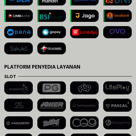
PLATFORM PENYEDIA LAYANAN
SLOT