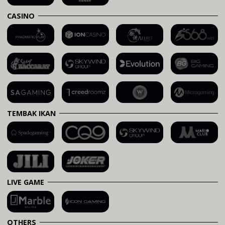
CASINO
TEMBAK IKAN
LIVE GAME
OTHERS