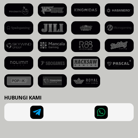
HUBUNGI KAMI