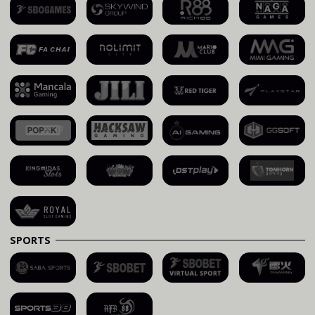
SPORTS