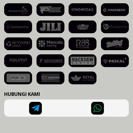
HUBUNGI KAMI