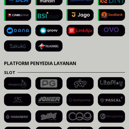
PLATFORM PENYEDIA LAYANAN
SLOT