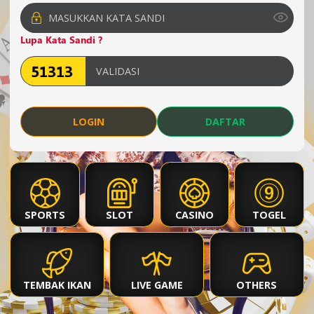
Lupa Kata Sandi ?
1
2
2
0
MAGNUM45
08 Aug 2026
Periode
:
MG45
-
2500
2
6
4
4
SINGAPORE 77
LOGIN
DAFTAR
08 Aug 2026
Periode
:
SGP77
-
2290
4
3
8
8
INDIA
08 Aug 2026
Periode
:
ID
-
2343
SPORTS
SLOT
CASINO
TOGEL
6
4
8
1
THAILAND
08 Aug 2026
Periode
:
TH
-
2337
TEMBAK IKAN
LIVE GAME
OTHERS
2
7
9
7
HONGKONG