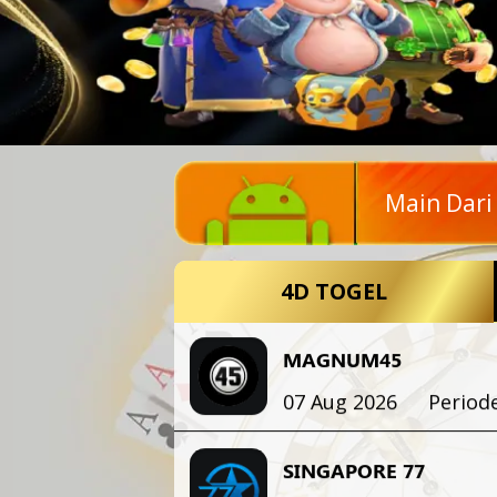
SINGAPORE
08 Aug 2026
Period
SAIGON
08 Aug 2026
Period
Main Dari
MAGNUM45
4D TOGEL
07 Aug 2026
Period
SINGAPORE 77
07 Aug 2026
Period
INDIA