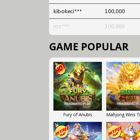
kibokeci***
100,000
ros***
100,000
GAME POPULAR
Fury of Anubis