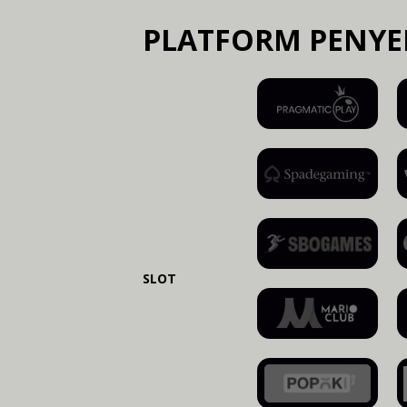
PLATFORM PENYE
SLOT