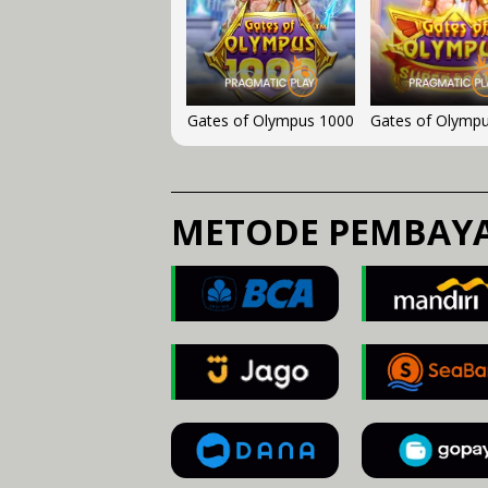
Gates of Olympus 1000
METODE PEMBAY