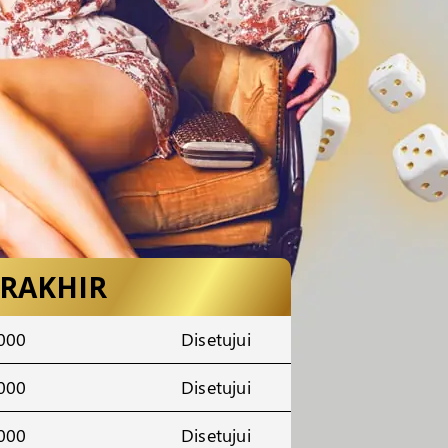
RAKHIR
000
Disetujui
000
Disetujui
000
Disetujui