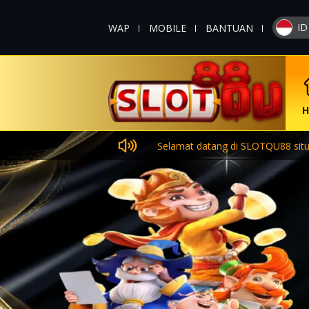
07 Aug 2026
Period
ID
WAP
MOBILE
BANTUAN
HONGKONG
07 Aug 2026
Period
SHANGHAI
08 Aug 2026
Period
Selamat datang di SLOTQU88 situs judi online te
SIAM TOTO
08 Aug 2026
Period
SYDNEY
08 Aug 2026
Period