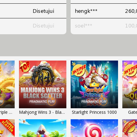
Disetujui
hengk***
260,
Disetujui
soel***
100,
Mahjong Wins Triple Pot
Mahjong Wins 3 - Black Scatter
Starlight Princess 1000
Gat