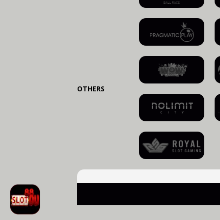
OTHERS