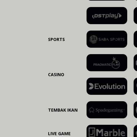
SPORTS
CASINO
TEMBAK IKAN
LIVE GAME