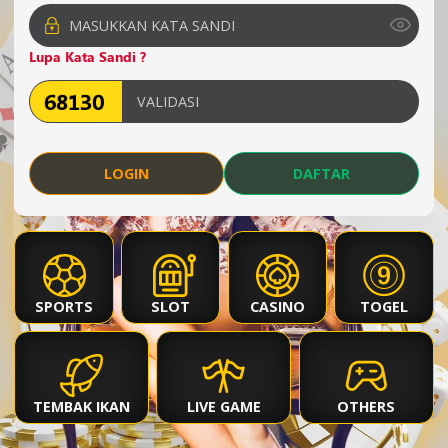
Lupa Kata Sandi ?
5
9
0
6
MAGNUM45
09 Aug 2026
Periode
:
MG45
-
2501
3
6
6
1
SINGAPORE 77
LOGIN
DAFTAR
09 Aug 2026
Periode
:
SGP77
-
2291
2
8
1
8
INDIA
09 Aug 2026
Periode
:
ID
-
2344
SPORTS
SLOT
CASINO
TOGEL
4
1
2
6
THAILAND
09 Aug 2026
Periode
:
TH
-
2338
TEMBAK IKAN
LIVE GAME
OTHERS
8
6
2
0
HONGKONG