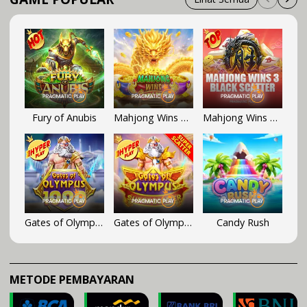
Fury of Anubis
Mahjong Wins Triple Pot
Mahjong Wins 3 - Black Scatter
Gates of Olympus 1000
Gates of Olympus Super Scatter
Candy Rush
METODE PEMBAYARAN