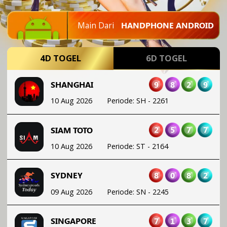
09 Aug 2026
Periode
:
HK
-
2239
Main Dari
HANDPHONE ANDROID
9
8
2
9
SHANGHAI
10 Aug 2026
Periode
:
SH
-
2261
4D TOGEL
6D TOGEL
2
5
7
7
SIAM TOTO
10 Aug 2026
Periode
:
ST
-
2164
8
0
8
2
SYDNEY
09 Aug 2026
Periode
:
SN
-
2245
7
1
3
7
SINGAPORE
09 Aug 2026
Periode
:
SGP
-
1856
1
6
7
5
SAIGON