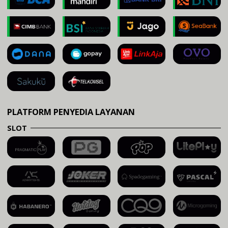
PLATFORM PENYEDIA LAYANAN
SLOT