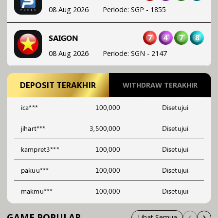
08 Aug 2026
Periode
:
SGN
-
2147
1
2
2
0
MAGNUM45
08 Aug 2026
Periode
:
MG45
-
2500
DEPOSIT TERAKHIR
WITHDRAW TERAKHIR
ica***
100,000
Disetujui
jihart***
3,500,000
Disetujui
kampret3***
100,000
Disetujui
pakuu***
100,000
Disetujui
makmu***
100,000
Disetujui
GAME POPULAR
Lihat Semua