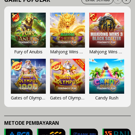
Fury of Anubis
Mahjong Wins Triple Pot
Mahjong Wins 3 - Black Scatter
Gates of Olympus 1000
Gates of Olympus Super Scatter
Candy Rush
METODE PEMBAYARAN