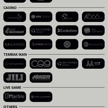
CASINO
TEMBAK IKAN
LIVE GAME
OTHERS