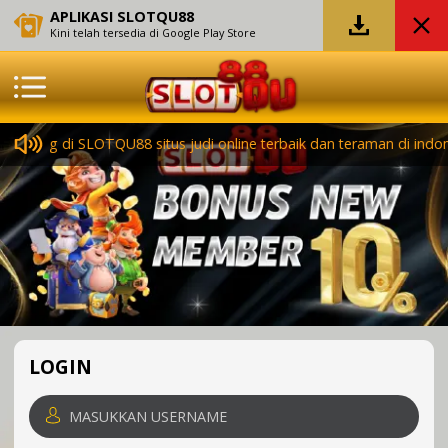
APLIKASI SLOTQU88
Kini telah tersedia di Google Play Store
atang di SLOTQU88 situs judi online terbaik dan teraman di indone
LOGIN