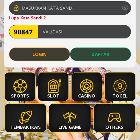
Lupa Kata Sandi ?
1
2
2
0
MAGNUM45
08 Aug 2026
Periode
:
MG45
-
2500
2
6
4
4
SINGAPORE 77
LOGIN
DAFTAR
08 Aug 2026
Periode
:
SGP77
-
2290
4
3
8
8
INDIA
08 Aug 2026
Periode
:
ID
-
2343
SPORTS
SLOT
CASINO
TOGEL
6
4
8
1
THAILAND
08 Aug 2026
Periode
:
TH
-
2337
TEMBAK IKAN
LIVE GAME
OTHERS
2
7
9
7
HONGKONG