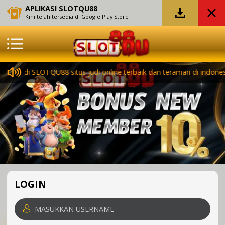
APLIKASI SLOTQU88
Kini telah tersedia di Google Play Store
ang di SLOTQU88 situs judi online terbaik dan teraman di indonesi
LOGIN