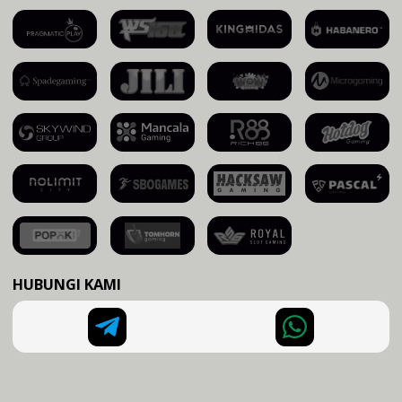
HUBUNGI KAMI