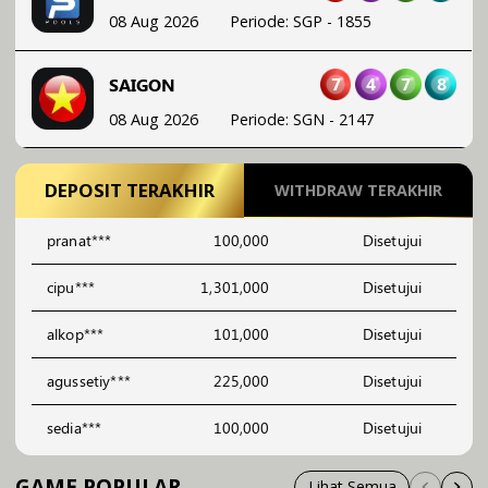
08 Aug 2026
Periode
:
SGN
-
2147
1
2
2
0
MAGNUM45
08 Aug 2026
Periode
:
MG45
-
2500
DEPOSIT TERAKHIR
WITHDRAW TERAKHIR
pranat***
100,000
Disetujui
cipu***
1,301,000
Disetujui
alkop***
101,000
Disetujui
agussetiy***
225,000
Disetujui
sedia***
100,000
Disetujui
GAME POPULAR
Lihat Semua