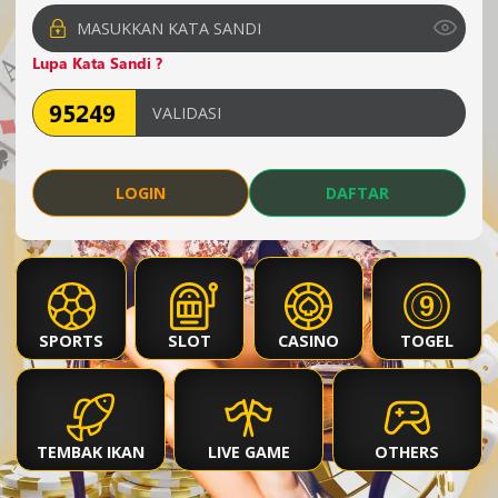
Lupa Kata Sandi ?
1
2
2
0
MAGNUM45
08 Aug 2026
Periode
:
MG45
-
2500
2
6
4
4
SINGAPORE 77
LOGIN
DAFTAR
08 Aug 2026
Periode
:
SGP77
-
2290
4
3
8
8
INDIA
08 Aug 2026
Periode
:
ID
-
2343
SPORTS
SLOT
CASINO
TOGEL
6
4
8
1
THAILAND
08 Aug 2026
Periode
:
TH
-
2337
TEMBAK IKAN
LIVE GAME
OTHERS
2
7
9
7
HONGKONG