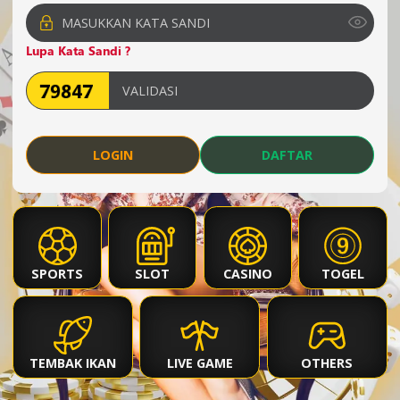
Lupa Kata Sandi ?
8
4
2
5
MAGNUM45
06 Aug 2026
Periode
:
MG45
-
2498
2
7
7
3
SINGAPORE 77
LOGIN
DAFTAR
06 Aug 2026
Periode
:
SGP77
-
2288
2
0
4
6
INDIA
06 Aug 2026
Periode
:
ID
-
2341
SPORTS
SLOT
CASINO
TOGEL
2
7
1
3
THAILAND
06 Aug 2026
Periode
:
TH
-
2335
TEMBAK IKAN
LIVE GAME
OTHERS
3
6
3
4
HONGKONG