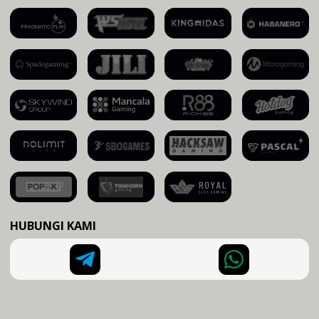
HUBUNGI KAMI