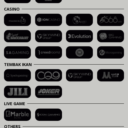
CASINO
TEMBAK IKAN
LIVE GAME
OTHERS