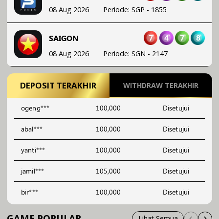
08 Aug 2026
Periode
:
SGN
-
2147
1
2
2
0
MAGNUM45
08 Aug 2026
Periode
:
MG45
-
2500
DEPOSIT TERAKHIR
WITHDRAW TERAKHIR
ogeng***
100,000
Disetujui
abal***
100,000
Disetujui
yanti***
100,000
Disetujui
jamil***
105,000
Disetujui
bir***
100,000
Disetujui
GAME POPULAR
Lihat Semua