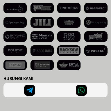
HUBUNGI KAMI