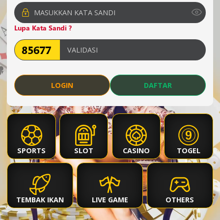
Lupa Kata Sandi ?
1
2
2
0
MAGNUM45
08 Aug 2026
Periode
:
MG45
-
2500
2
6
4
4
SINGAPORE 77
LOGIN
DAFTAR
08 Aug 2026
Periode
:
SGP77
-
2290
4
3
8
8
INDIA
08 Aug 2026
Periode
:
ID
-
2343
SPORTS
SLOT
CASINO
TOGEL
6
4
8
1
THAILAND
08 Aug 2026
Periode
:
TH
-
2337
TEMBAK IKAN
LIVE GAME
OTHERS
2
7
9
7
HONGKONG