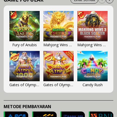
Fury of Anubis
Mahjong Wins Triple Pot
Mahjong Wins 3 - Black Scatter
Gates of Olympus 1000
Gates of Olympus Super Scatter
Candy Rush
METODE PEMBAYARAN