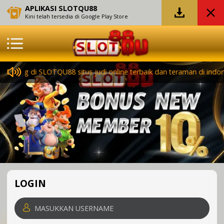
APLIKASI SLOTQU88
Kini telah tersedia di Google Play Store
atang di SLOTQU88 situs judi online terbaik dan teraman di indone
LOGIN